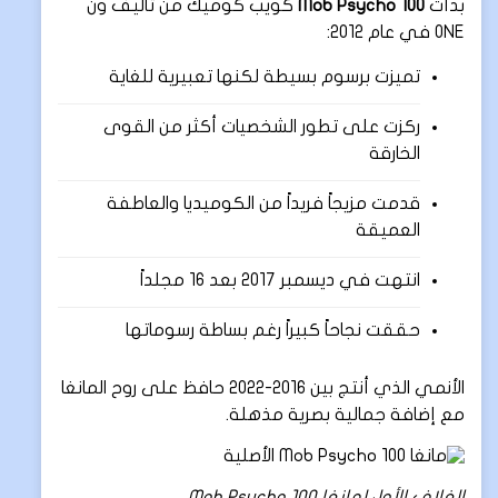
بدأت
Mob Psycho 100
كويب كوميك من تأليف ون
ONE في عام 2012:
تميزت برسوم بسيطة لكنها تعبيرية للغاية
ركزت على تطور الشخصيات أكثر من القوى
الخارقة
قدمت مزيجاً فريداً من الكوميديا والعاطفة
العميقة
انتهت في ديسمبر 2017 بعد 16 مجلداً
حققت نجاحاً كبيراً رغم بساطة رسوماتها
الأنمي الذي أنتج بين 2016-2022 حافظ على روح المانغا
مع إضافة جمالية بصرية مذهلة.
الغلاف الأول لمانغا Mob Psycho 100