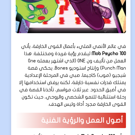
في عالم الأنمي المليء بأعمال القوى الخارقة، يأتي
Mob Psycho 100
ليقدم رؤية فريدة ومختلفة. هذا
العمل من تأليف ون ONE (الذي اشتهر بعمله One
Punch Man) وإنتاج استوديو Bones، يحكي قصة
شيجيو (موب) كاجيما، صبي في المرحلة الإعدادية
يمتلك قدرات نفسية خارقة، لكنه يرفض استخدامها إلا
في أضيق الحدود. عبر ثلاث مواسم، تأخذنا القصة في
رحلة استثنائية للنمو الشخصي والروحي، حيث تكون
القوى الخارقة مجرد أداة وليس الهدف.
أصول العمل والرؤية الفنية