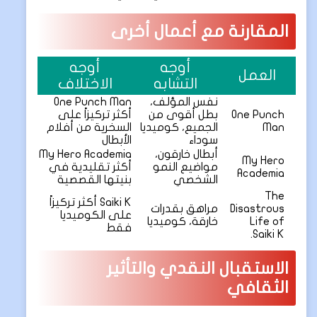
المقارنة مع أعمال أخرى
أوجه
أوجه
العمل
التشابه
الاختلاف
نفس المؤلف،
One Punch Man
One Punch
بطل أقوى من
أكثر تركيزاً على
Man
الجميع، كوميديا
السخرية من أفلام
سوداء
الأبطال
أبطال خارقون،
My Hero Academia
My Hero
مواضيع النمو
أكثر تقليدية في
Academia
الشخصي
بنيتها القصصية
The
Saiki K أكثر تركيزاً
Disastrous
مراهق بقدرات
على الكوميديا
Life of
خارقة، كوميديا
فقط
Saiki K.
الاستقبال النقدي والتأثير
الثقافي