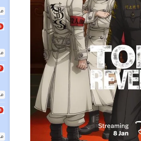
معلو
مق
مقد
مقد