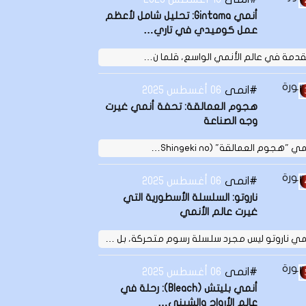
أنمي Gintama: تحليل شامل لأعظم
عمل كوميدي في تاري…
دمة في عالم الأنمي الواسع، قلما ن…
انمى
06 أغسطس 2025
هجوم العمالقة: تحفة أنمي غيرت
وجه الصناعة
ي "هجوم العمالقة" (Shingeki no…
انمى
06 أغسطس 2025
ناروتو: السلسلة الأسطورية التي
غيرت عالم الأنمي
مي ناروتو ليس مجرد سلسلة رسوم متحركة، بل …
انمى
06 أغسطس 2025
أنمي بليتش (Bleach): رحلة في
عالم الأرواح والشيني…