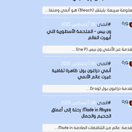
مة سريعة: بليتش (Bleach) هو أنمي ومنغا…
انمى
06 أغسطس 2025
ون بيس - الملحمة الأسطورية التي
أبهرت العالم
دمة عن الأنمي ون بيس (One P…
انمى
06 أغسطس 2025
أنمي دراغون بول: ظاهرة ثقافية
غيرت عالم الأنمي
مة دراغون بول (Drag…
انمى
08 أغسطس 2025
Made in Abyss: رحلة إلى أعماق
الجحيم والجمال
مة: عالم من التناقضات الصادمة Made in…