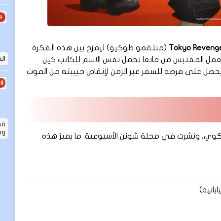
Tokyo Reveng
(منتقمو طوكيو) ليمزج بين هذه الفكرة
المق
ا العمل المقتبس من مانغا تحمل نفس الاسم للكاتب كين
صل على فرصة للسفر عبر الزمن لإنقاض حبيبته من الموت
في
وي
من تأليف كين واكوي، ونشرت في مجلة شونن الأسبوعية. ما يميز هذه
بانية)