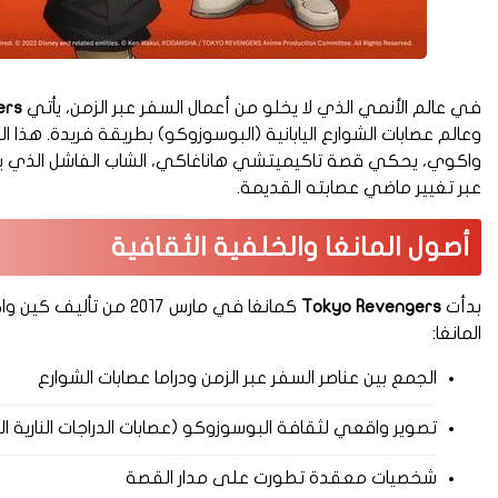
في عالم الأنمي الذي لا يخلو من أعمال السفر عبر الزمن، يأتي
ers
وعالم عصابات الشوارع اليابانية (البوسوزوكو) بطريقة فريدة. هذ
واكوي، يحكي قصة تاكيميتشي هاناغاكي، الشاب الفاشل الذي يح
عبر تغيير ماضي عصابته القديمة.
أصول المانغا والخلفية الثقافية
بدأت
Tokyo Revengers
كمانغا في مارس 2017 
المانغا:
الجمع بين عناصر السفر عبر الزمن ودراما عصابات الشوارع
تصوير واقعي لثقافة البوسوزوكو (عصابات الدراجات النارية اليا
شخصيات معقدة تطورت على مدار القصة