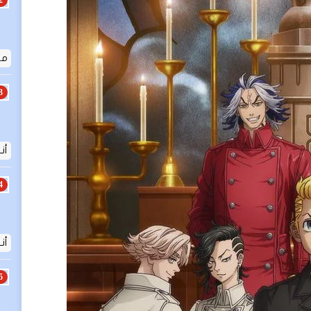
مق
أنم
أن