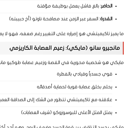
الحاضر:
بالغ فاشل يعمل بوظيفة مؤقتة
القدرة:
السفر عبر الزمن عند مصافحة ناوتو (أخ حبيبته)
ما يميز تاكيميتشي هو إصراره على التغيير رغم ضعفه، فهو لا يم
مانجيرو سانو (مايكي): زعيم العصابة الكاريزمي
مايكي هو شخصية محورية في القصة وزعيم عصابة طوكيو مان
قوي جسدياً وقيادي بالفطرة
يحلم بخلق عصابة قوية لحماية أصدقائه
علاقته مع تاكيميتشي تتطور من الشك إلى الصداقة العم
يمثل المثل الأعلى للبوسوزوكو (شرف العصابات)
مايكي يجسد التناقض بين قوة الجسد وضعف الروح، وهو أحد أكثر