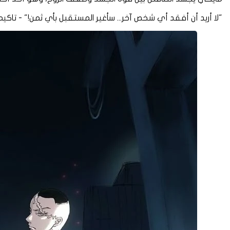
"لا أريد أن أفقد أي شخص آخر... سأغير المستقبل بأي ثمن!" - تا