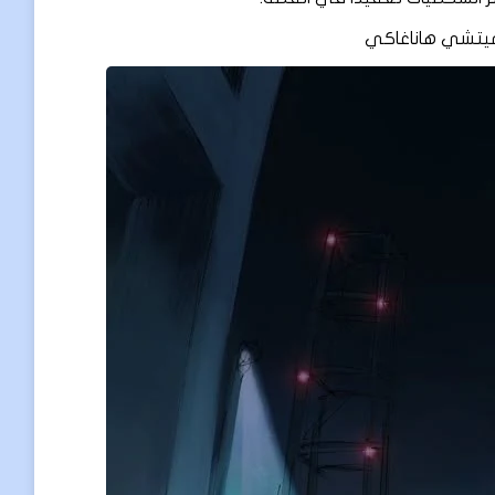
كيميتشي هاناغاكي